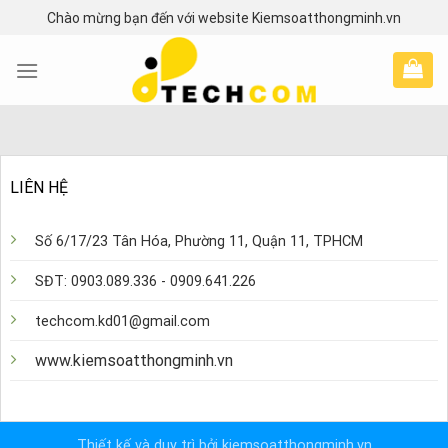
Skip
Chào mừng bạn đến với website Kiemsoatthongminh.vn
to
content
LIÊN HỆ
Số 6/17/23 Tân Hóa, Phường 11, Quận 11, TPHCM
SĐT: 0903.089.336 - 0909.641.226
techcom.kd01@gmail.com
www.kiemsoatthongminh.vn
Thiết kế và duy trì bởi kiemsoatthongminh.vn