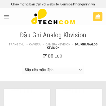
Skip
Chào mừng bạn đến với website Kiemsoatthongminh.vn
to
content
Đầu Ghi Analog Kbvision
TRANG CHỦ
»
CAMERA
»
CAMERA KBVISION
»
ĐẦU GHI ANALOG
KBVISION
BỘ LỌC