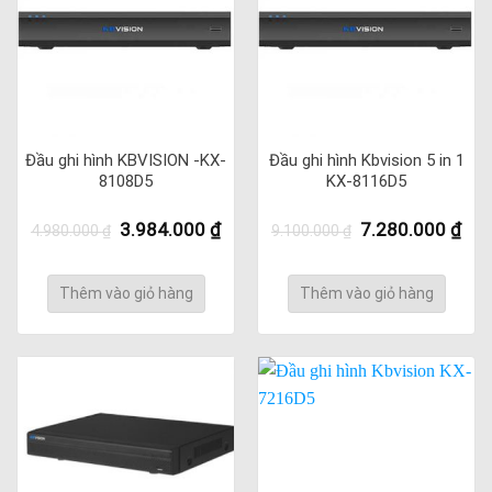
Đầu ghi hình KBVISION -KX-
Đầu ghi hình Kbvision 5 in 1
8108D5
KX-8116D5
Giá
Giá
Giá
Giá
3.984.000
₫
7.280.000
₫
4.980.000
₫
9.100.000
₫
gốc
hiện
gốc
hiệ
là:
tại
là:
tại
4.980.000 ₫.
là:
9.100.000 ₫.
là:
Thêm vào giỏ hàng
Thêm vào giỏ hàng
3.984.000 ₫.
7.2