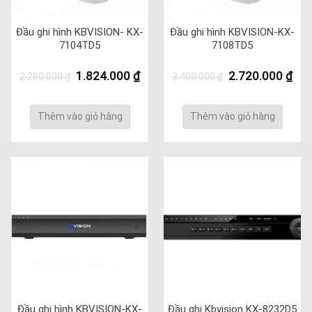
Đầu ghi hình KBVISION- KX-
Đầu ghi hình KBVISION-KX-
7104TD5
7108TD5
Giá
Giá
Giá
Giá
1.824.000
₫
2.720.000
₫
2.280.000
₫
3.400.000
₫
gốc
hiện
gốc
hiệ
là:
tại
là:
tại
2.280.000 ₫.
là:
3.400.000 ₫.
là:
Thêm vào giỏ hàng
Thêm vào giỏ hàng
1.824.000 ₫.
2.7
Đầu ghi hình KBVISION-KX-
Đầu ghi Kbvision KX-8232D5