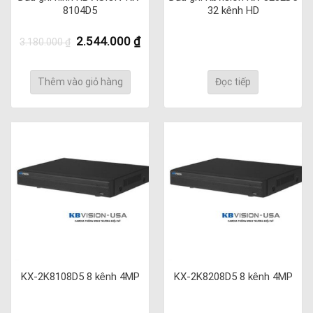
8104D5
32 kênh HD
Giá
Giá
2.544.000
₫
3.180.000
₫
gốc
hiện
là:
tại
3.180.000 ₫.
là:
Thêm vào giỏ hàng
Đọc tiếp
2.544.000 ₫.
KX-2K8108D5 8 kênh 4MP
KX-2K8208D5 8 kênh 4MP