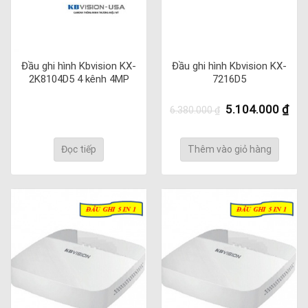
Đầu ghi hình Kbvision KX-
Đầu ghi hình Kbvision KX-
2K8104D5 4 kênh 4MP
7216D5
Giá
Giá
5.104.000
₫
6.380.000
₫
gốc
hiệ
là:
tại
6.380.000 ₫.
là:
Đọc tiếp
Thêm vào giỏ hàng
5.1