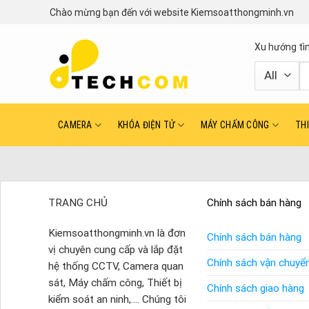
Skip
Chào mừng bạn đến với website Kiemsoatthongminh.vn
to
content
Xu hướng tì
T
ki
CAMERA
KHÓA ĐIỆN TỬ
MÁY CHẤM CÔNG
TH
TRANG CHỦ
Chính sách bán hàng
Kiemsoatthongminh.vn là đơn
Chính sách bán hàng
vị chuyên cung cấp và lắp đặt
Chính sách vận chuyể
hệ thống CCTV, Camera quan
sát, Máy chấm công, Thiết bị
Chính sách giao hàng
kiểm soát an ninh,.... Chúng tôi