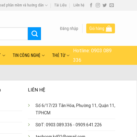
oad phần mềm và hướng dẫn
Tài Liệu
Liên hệ
Đăng nhập
Giỏ hàng
Hotline:
0903 089
T
TIN CÔNG NGHỆ
THẺ TỪ
336
n
LIÊN HỆ
Số 6/17/23 Tân Hóa, Phường 11, Quận 11,
TPHCM
SĐT: 0903.089.336 - 0909.641.226
techcom.kd01@gmail.com