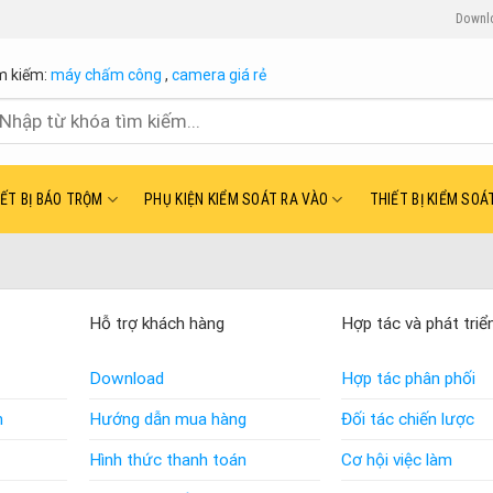
Downl
m kiếm:
máy chấm công
,
camera giá rẻ
ìm
ếm:
IẾT BỊ BÁO TRỘM
PHỤ KIỆN KIỂM SOÁT RA VÀO
THIẾT BỊ KIỂM SOÁ
Hỗ trợ khách hàng
Hợp tác và phát triể
Download
Hợp tác phân phối
n
Hướng dẫn mua hàng
Đối tác chiến lược
Hình thức thanh toán
Cơ hội việc làm