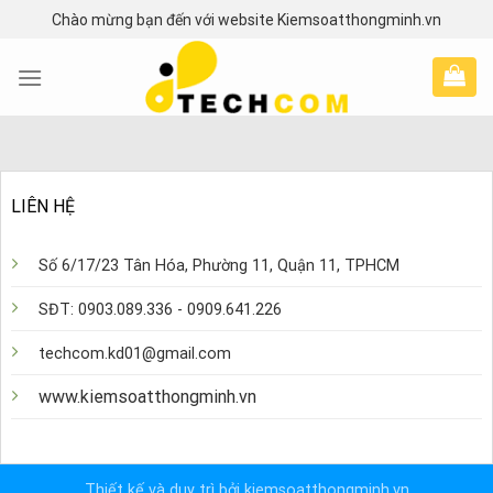
Skip
Chào mừng bạn đến với website Kiemsoatthongminh.vn
to
content
LIÊN HỆ
Số 6/17/23 Tân Hóa, Phường 11, Quận 11, TPHCM
SĐT: 0903.089.336 - 0909.641.226
techcom.kd01@gmail.com
www.kiemsoatthongminh.vn
Thiết kế và duy trì bởi kiemsoatthongminh.vn