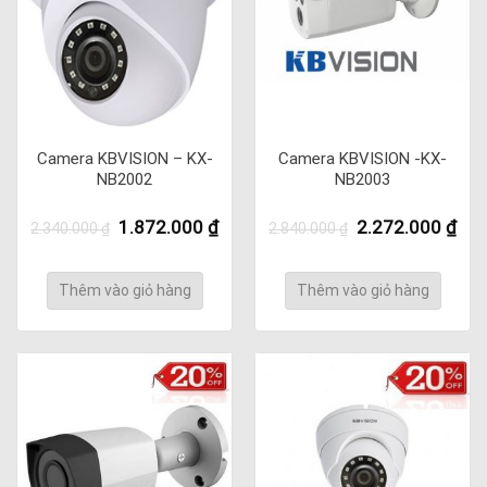
Camera KBVISION – KX-
Camera KBVISION -KX-
NB2002
NB2003
Giá
Giá
Giá
Giá
1.872.000
₫
2.272.000
₫
2.340.000
₫
2.840.000
₫
gốc
hiện
gốc
hiệ
là:
tại
là:
tại
2.340.000 ₫.
là:
2.840.000 ₫.
là:
Thêm vào giỏ hàng
Thêm vào giỏ hàng
1.872.000 ₫.
2.2