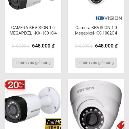
CAMERA KBVISION 1.0
Camera KBVISION 1.0
MEGAPIXEL -KX-1001C4
Megapixel-KX-1002C4
Giá
Giá
Giá
Giá
648.000
₫
648.000
₫
810.000
₫
810.000
₫
gốc
hiện
gốc
hiện
là:
tại
là:
tại
810.000 ₫.
là:
810.000 ₫.
là:
Thêm vào giỏ hàng
Thêm vào giỏ hàng
648.000 ₫.
648.0