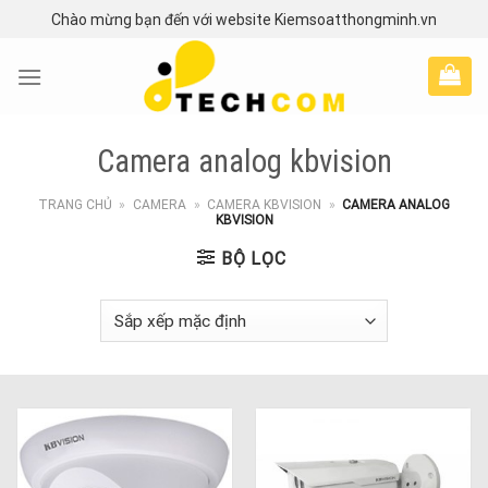
Skip
Chào mừng bạn đến với website Kiemsoatthongminh.vn
to
content
Camera analog kbvision
TRANG CHỦ
»
CAMERA
»
CAMERA KBVISION
»
CAMERA ANALOG
KBVISION
BỘ LỌC