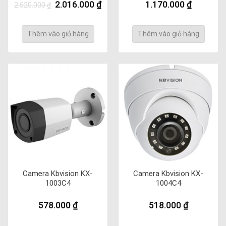
Giá
Giá
2.016.000
₫
1.170.000
₫
2.520.000
₫
gốc
hiện
là:
tại
2.520.000 ₫.
là:
Thêm vào giỏ hàng
Thêm vào giỏ hàng
2.016.000 ₫.
Camera Kbvision KX-
Camera Kbvision KX-
1003C4
1004C4
578.000
₫
518.000
₫