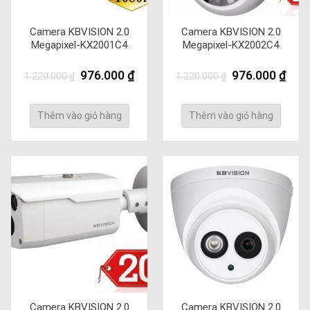
Camera KBVISION 2.0
Camera KBVISION 2.0
Megapixel-KX2001C4
Megapixel-KX2002C4
Giá
Giá
Giá
Giá
976.000
₫
976.000
₫
1.220.000
₫
1.220.000
₫
gốc
hiện
gốc
hiện
là:
tại
là:
tại
1.220.000 ₫.
là:
1.220.000 ₫.
là:
Thêm vào giỏ hàng
Thêm vào giỏ hàng
976.000 ₫.
976.
Camera KBVISION 2.0
Camera KBVISION 2.0