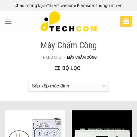
Skip
Chào mừng bạn đến với website Kiemsoatthongminh.vn
to
content
Máy Chấm Công
TRANG CHỦ
»
MÁY CHẤM CÔNG
BỘ LỌC