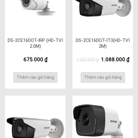
DS-2CE16DOT-IRP (HD-TVI
DS-2CE16DOT-IT3(HD-TVI
2.0M)
2M)
Giá
Giá
675.000
₫
1.088.000
₫
1.360.000
₫
gốc
hiệ
là:
tại
1.360.000 ₫.
là:
Thêm vào giỏ hàng
Thêm vào giỏ hàng
1.0