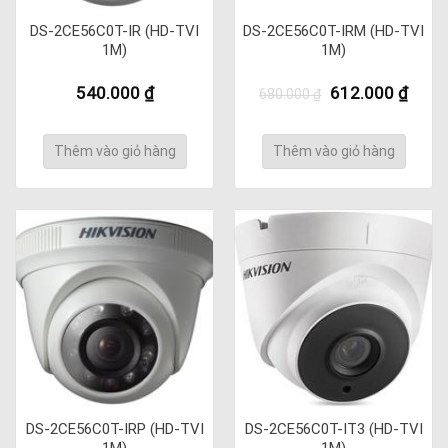
DS-2CE56C0T-IR (HD-TVI
DS-2CE56C0T-IRM (HD-TVI
1M)
1M)
Giá
Giá
540.000
₫
612.000
₫
680.000
₫
gốc
hiện
là:
tại
680.000 ₫.
là:
Thêm vào giỏ hàng
Thêm vào giỏ hàng
612.0
DS-2CE56C0T-IRP (HD-TVI
DS-2CE56C0T-IT3 (HD-TVI
1M)
1M)