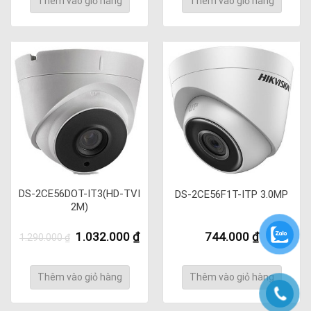
Thêm vào giỏ hàng
Thêm vào giỏ hàng
DS-2CE56DOT-IT3(HD-TVI
DS-2CE56F1T-ITP 3.0MP
2M)
Giá
Giá
1.032.000
₫
744.000
₫
1.290.000
₫
gốc
hiện
là:
tại
1.290.000 ₫.
là:
Thêm vào giỏ hàng
Thêm vào giỏ hàng
1.032.000 ₫.