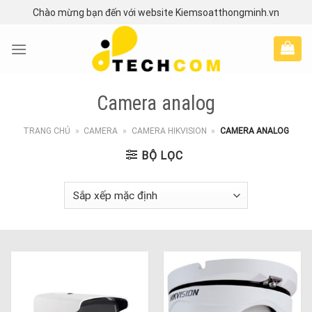
Skip
Chào mừng bạn đến với website Kiemsoatthongminh.vn
to
content
Camera analog
TRANG CHỦ
»
CAMERA
»
CAMERA HIKVISION
»
CAMERA ANALOG
BỘ LỌC