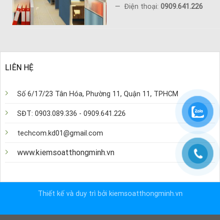
— Điện thoại:
0909.641.226
LIÊN HỆ
Số 6/17/23 Tân Hóa, Phường 11, Quận 11, TPHCM
SĐT: 0903.089.336 - 0909.641.226
techcom.kd01@gmail.com
www.kiemsoatthongminh.vn
Thiết kế và duy trì bởi kiemsoatthongminh.vn