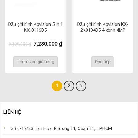
Đầu ghi hình Kbvision 5 in 1
Đầu ghi hình Kbvision KX-
KX-8116D5
2K8104D5 4 kênh 4MP
Giá
Giá
7.280.000
₫
9.100.000
₫
gốc
hiện
là:
tại
9.100.000 ₫.
là:
Thêm vào giỏ hàng
Đọc tiếp
7.280.000 ₫.
1
2
LIÊN HỆ
Số 6/17/23 Tân Hóa, Phường 11, Quận 11, TPHCM