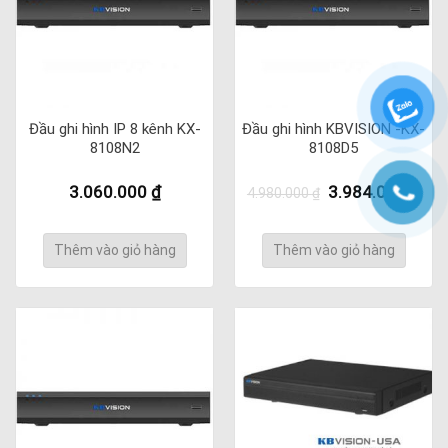
Đầu ghi hình IP 8 kênh KX-
Đầu ghi hình KBVISION -KX-
8108N2
8108D5
Giá
Giá
3.060.000
₫
3.984.000
₫
4.980.000
₫
gốc
hiệ
là:
tại
4.980.000 ₫.
là:
Thêm vào giỏ hàng
Thêm vào giỏ hàng
3.9