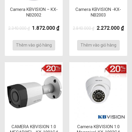
Camera KBVISION – KX-
Camera KBVISION -KX-
NB2002
NB2003
Giá
Giá
Giá
Giá
1.872.000
₫
2.272.000
₫
2.340.000
₫
2.840.000
₫
gốc
hiện
gốc
hiệ
là:
tại
là:
tại
2.340.000 ₫.
là:
2.840.000 ₫.
là:
Thêm vào giỏ hàng
Thêm vào giỏ hàng
1.872.000 ₫.
2.2
CAMERA KBVISION 1.0
Camera KBVISION 1.0