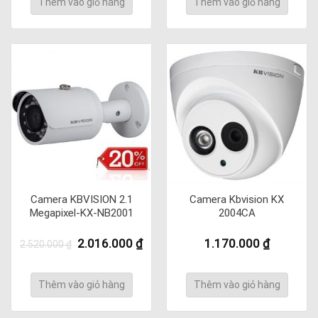
Thêm vào giỏ hàng
Thêm vào giỏ hàng
1.360.000 ₫.
1.2
Camera KBVISION 2.1
Camera Kbvision KX
Megapixel-KX-NB2001
2004CA
Giá
Giá
2.016.000
₫
1.170.000
₫
2.520.000
₫
gốc
hiện
là:
tại
2.520.000 ₫.
là:
Thêm vào giỏ hàng
Thêm vào giỏ hàng
2.016.000 ₫.