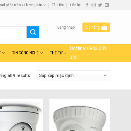
oad phần mềm và hướng dẫn
Tài Liệu
Liên hệ
Đăng nhập
Giỏ hàng
Hotline:
0903 089
T
TIN CÔNG NGHỆ
THẺ TỪ
336
ng all 9 results