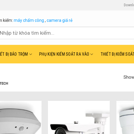
Downl
m kiếm:
máy chấm công
,
camera giá rẻ
ìm
ếm:
IẾT BỊ BÁO TRỘM
PHỤ KIỆN KIỂM SOÁT RA VÀO
THIẾT BỊ KIỂM SOÁ
Showi
TECH