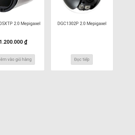
5XTP 2.0 Mepigaxel
DGC1302P 2.0 Mepigaxel
1.200.000
₫
êm vào giỏ hàng
Đọc tiếp