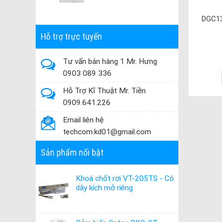
DGC13
Hỗ trợ trực tuyến
Tư vấn bán hàng 1 Mr. Hưng
0903 089 336
Hỗ Trợ Kĩ Thuật Mr. Tiền
0909.641.226
Email liên hệ
techcom.kd01@gmail.com
Sản phẩm nổi bật
Khoá chốt rơi VT-205TS - Có
dây kích mở riêng