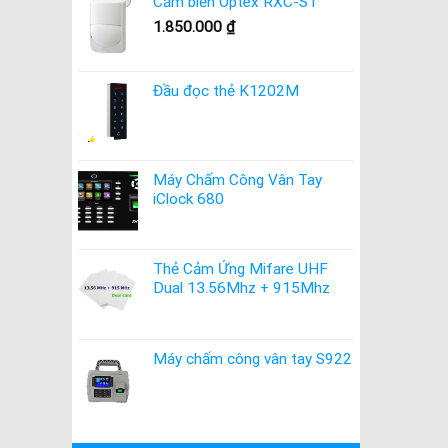
Cảm biến Optex RXC-ST
1.850.000
₫
Đầu đọc thẻ K1202M
Máy Chấm Công Vân Tay
iClock 680
Thẻ Cảm Ứng Mifare UHF
Dual 13.56Mhz + 915Mhz
Máy chấm công vân tay S922