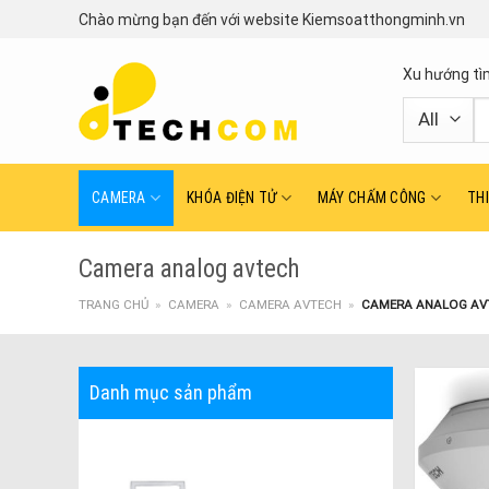
Skip
Chào mừng bạn đến với website Kiemsoatthongminh.vn
to
content
Xu hướng tì
T
ki
CAMERA
KHÓA ĐIỆN TỬ
MÁY CHẤM CÔNG
TH
Camera analog avtech
TRANG CHỦ
»
CAMERA
»
CAMERA AVTECH
»
CAMERA ANALOG AV
Danh mục sản phẩm