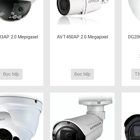
3AP 2.0 Mepigaxel
AVT450AP 2.0 Megapixel
DG206
Đọc tiếp
Đọc tiếp
Th