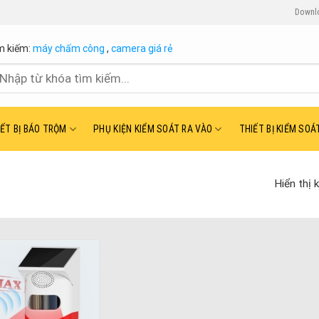
Downl
m kiếm:
máy chấm công
,
camera giá rẻ
ìm
ếm:
IẾT BỊ BÁO TRỘM
PHỤ KIỆN KIỂM SOÁT RA VÀO
THIẾT BỊ KIỂM SOÁ
Hiển thị 