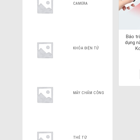
CAMERA
Báo tr
dụng n
K
KHÓA ĐIỆN TỬ
MÁY CHẤM CÔNG
THẺ TỪ