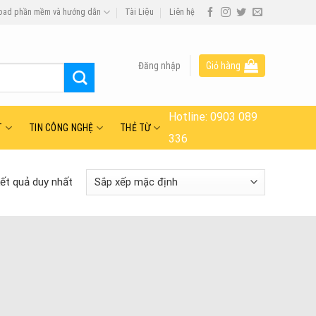
oad phần mềm và hướng dẫn
Tài Liệu
Liên hệ
Đăng nhập
Giỏ hàng
Hotline:
0903 089
T
TIN CÔNG NGHỆ
THẺ TỪ
336
kết quả duy nhất