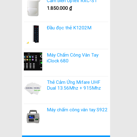
Cảm biến Optex RXC-ST
1.850.000
₫
Đầu đọc thẻ K1202M
Máy Chấm Công Vân Tay
iClock 680
Thẻ Cảm Ứng Mifare UHF
Dual 13.56Mhz + 915Mhz
Máy chấm công vân tay S922