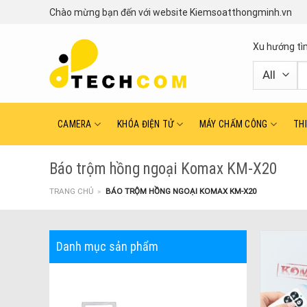
Skip
Chào mừng bạn đến với website Kiemsoatthongminh.vn
to
content
Xu hướng tì
T
ki
CAMERA
KHÓA ĐIỆN TỬ
MÁY CHẤM CÔNG
TH
Báo trộm hồng ngoại Komax KM-X20
TRANG CHỦ
»
BÁO TRỘM HỒNG NGOẠI KOMAX KM-X20
Danh mục sản phẩm