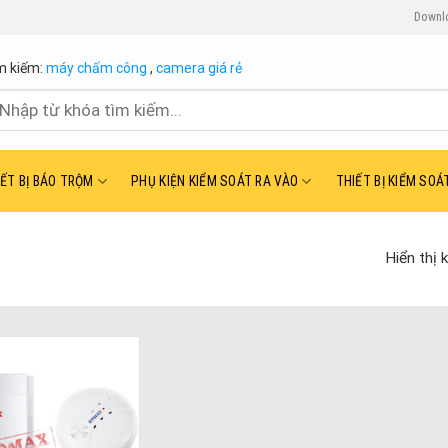
Downl
m kiếm:
máy chấm công
,
camera giá rẻ
ìm
ếm:
IẾT BỊ BÁO TRỘM
PHỤ KIỆN KIỂM SOÁT RA VÀO
THIẾT BỊ KIỂM SOÁ
Hiển thị 