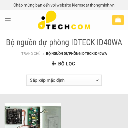
Skip
Chào mừng bạn đến với website Kiemsoatthongminh.vn
to
content
Bộ nguồn dự phòng IDTECK ID40WA
TRANG CHỦ
»
BỘ NGUỒN DỰ PHÒNG IDTECK ID40WA
BỘ LỌC