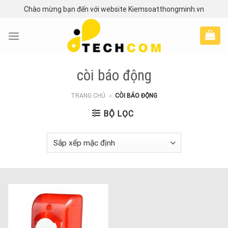
Skip
Chào mừng bạn đến với website Kiemsoatthongminh.vn
to
content
còi báo động
TRANG CHỦ
»
CÒI BÁO ĐỘNG
BỘ LỌC