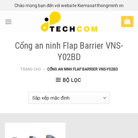
Skip
Chào mừng bạn đến với website Kiemsoatthongminh.vn
to
content
Cổng an ninh Flap Barrier VNS-
Y02BD
TRANG CHỦ
»
CỔNG AN NINH FLAP BARRIER VNS-Y02BD
BỘ LỌC