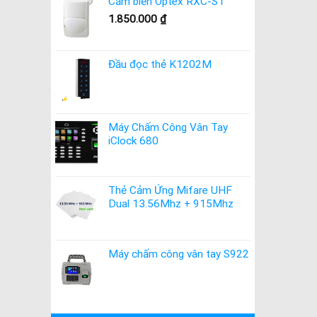
Cảm biến Optex RXC-ST
1.850.000
₫
Đầu đọc thẻ K1202M
Máy Chấm Công Vân Tay
iClock 680
Thẻ Cảm Ứng Mifare UHF
Dual 13.56Mhz + 915Mhz
Máy chấm công vân tay S922