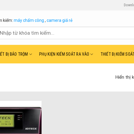
Downl
m kiếm:
máy chấm công
,
camera giá rẻ
ìm
ếm:
IẾT BỊ BÁO TRỘM
PHỤ KIỆN KIỂM SOÁT RA VÀO
THIẾT BỊ KIỂM SOÁ
Hiển thị 