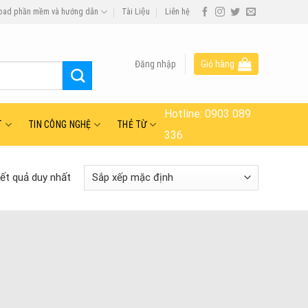
oad phần mềm và hướng dẫn
Tài Liệu
Liên hệ
Đăng nhập
Giỏ hàng
Hotline:
0903 089
T
TIN CÔNG NGHỆ
THẺ TỪ
336
kết quả duy nhất