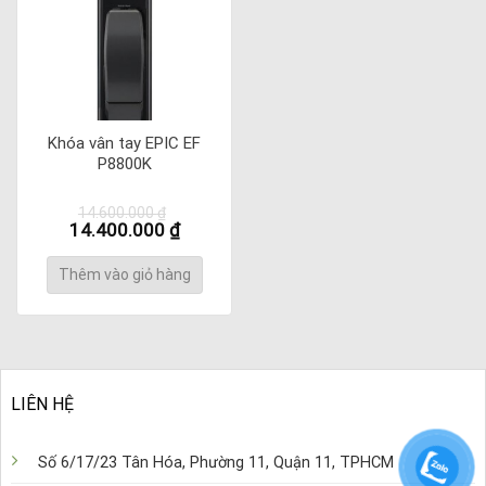
Khóa vân tay EPIC EF
P8800K
14.600.000
₫
Giá
Giá
14.400.000
₫
gốc
hiện
là:
tại
Thêm vào giỏ hàng
14.600.000 ₫.
là:
14.400.000 ₫.
LIÊN HỆ
Số 6/17/23 Tân Hóa, Phường 11, Quận 11, TPHCM