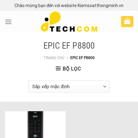
Skip
Chào mừng bạn đến với website Kiemsoatthongminh.vn
to
content
EPIC EF P8800
TRANG CHỦ
»
EPIC EF P8800
BỘ LỌC