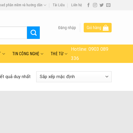
oad phần mềm và hướng dẫn
Tài Liệu
Liên hệ
Đăng nhập
Giỏ hàng
Hotline:
0903 089
T
TIN CÔNG NGHỆ
THẺ TỪ
336
kết quả duy nhất