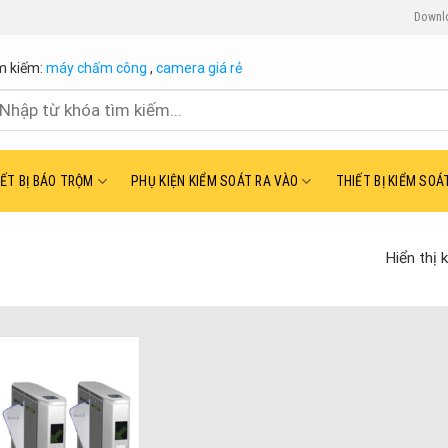
Downl
m kiếm:
máy chấm công
,
camera giá rẻ
ìm
ếm:
IẾT BỊ BÁO TRỘM
PHỤ KIỆN KIỂM SOÁT RA VÀO
THIẾT BỊ KIỂM SOÁ
Hiển thị 