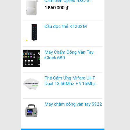
Cảm biến Optex RXC-ST
1.850.000
₫
Đầu đọc thẻ K1202M
Máy Chấm Công Vân Tay
iClock 680
Thẻ Cảm Ứng Mifare UHF
Dual 13.56Mhz + 915Mhz
Máy chấm công vân tay S922