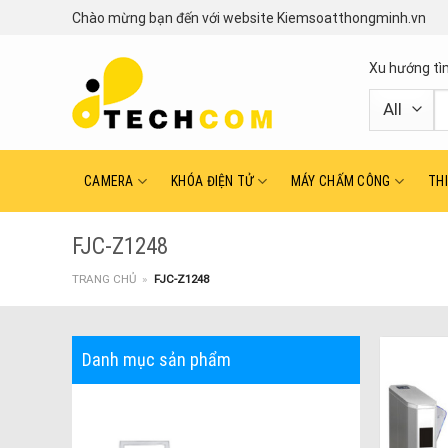
Skip
Chào mừng bạn đến với website Kiemsoatthongminh.vn
to
content
Xu hướng tì
T
ki
CAMERA
KHÓA ĐIỆN TỬ
MÁY CHẤM CÔNG
TH
FJC-Z1248
TRANG CHỦ
»
FJC-Z1248
Danh mục sản phẩm