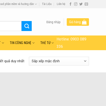
oad phần mềm và hướng dẫn
Tài Liệu
Liên hệ
Đăng nhập
Giỏ hàng
Hotline:
0903 089
T
TIN CÔNG NGHỆ
THẺ TỪ
336
kết quả duy nhất