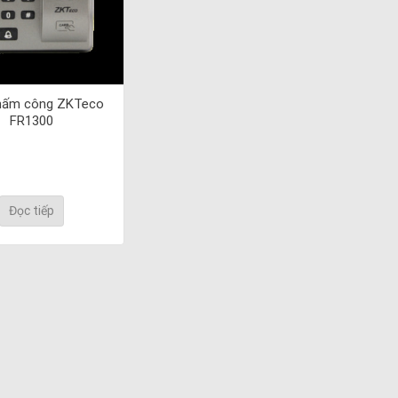
hấm công ZKTeco
FR1300
Đọc tiếp