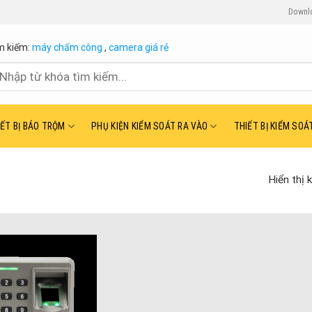
Downl
m kiếm:
máy chấm công
,
camera giá rẻ
ìm
ếm:
IẾT BỊ BÁO TRỘM
PHỤ KIỆN KIỂM SOÁT RA VÀO
THIẾT BỊ KIỂM SOÁ
Hiển thị 