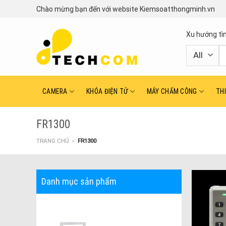
Skip
Chào mừng bạn đến với website Kiemsoatthongminh.vn
to
content
Xu hướng tì
T
ki
CAMERA
KHÓA ĐIỆN TỬ
MÁY CHẤM CÔNG
TH
FR1300
TRANG CHỦ
»
FR1300
Danh mục sản phẩm