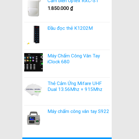
Cảm biến Optex RXC-ST
1.850.000
₫
Đầu đọc thẻ K1202M
Máy Chấm Công Vân Tay
iClock 680
Thẻ Cảm Ứng Mifare UHF
Dual 13.56Mhz + 915Mhz
Máy chấm công vân tay S922