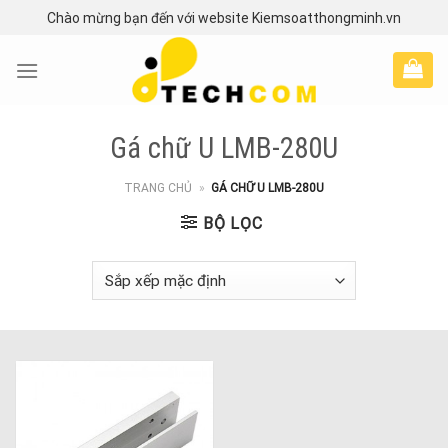
Skip
Chào mừng bạn đến với website Kiemsoatthongminh.vn
to
content
Gá chữ U LMB-280U
TRANG CHỦ
»
GÁ CHỮ U LMB-280U
BỘ LỌC