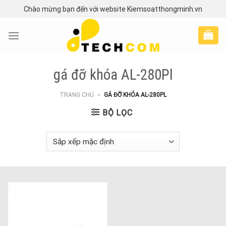
Skip
Chào mừng bạn đến với website Kiemsoatthongminh.vn
to
content
gá đỡ khóa AL-280Pl
TRANG CHỦ
»
GÁ ĐỠ KHÓA AL-280PL
BỘ LỌC