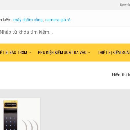
Downl
m kiếm:
máy chấm công
,
camera giá rẻ
ìm
ếm:
IẾT BỊ BÁO TRỘM
PHỤ KIỆN KIỂM SOÁT RA VÀO
THIẾT BỊ KIỂM SOÁ
Hiển thị 