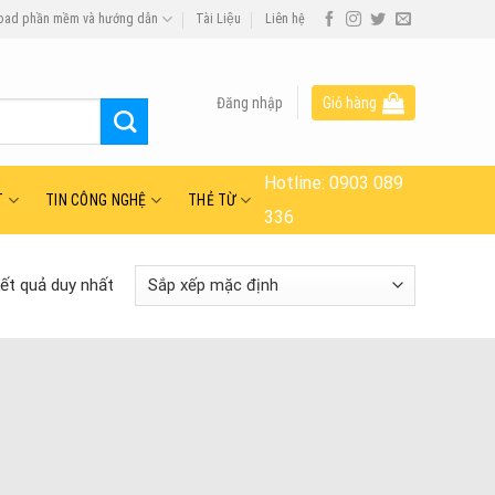
oad phần mềm và hướng dẫn
Tài Liệu
Liên hệ
Đăng nhập
Giỏ hàng
Hotline:
0903 089
T
TIN CÔNG NGHỆ
THẺ TỪ
336
kết quả duy nhất