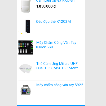
Cảm biến Optex RXC-ST
1.850.000
₫
Đầu đọc thẻ K1202M
Máy Chấm Công Vân Tay
iClock 680
Thẻ Cảm Ứng Mifare UHF
Dual 13.56Mhz + 915Mhz
Máy chấm công vân tay S922