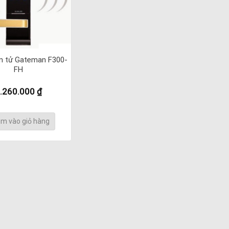
n tử Gateman F300-
FH
.260.000
₫
m vào giỏ hàng