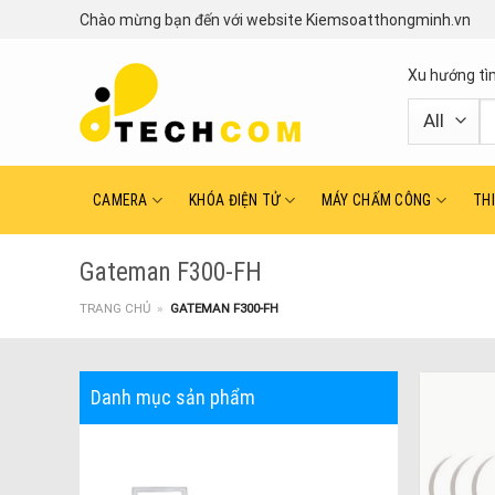
Skip
Chào mừng bạn đến với website Kiemsoatthongminh.vn
to
content
Xu hướng tì
T
ki
CAMERA
KHÓA ĐIỆN TỬ
MÁY CHẤM CÔNG
TH
Gateman F300-FH
TRANG CHỦ
»
GATEMAN F300-FH
Danh mục sản phẩm