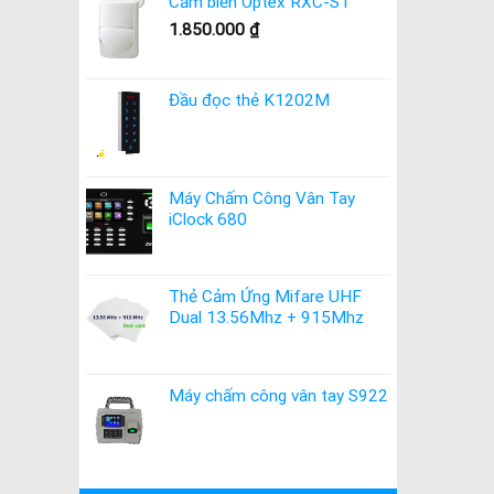
Cảm biến Optex RXC-ST
1.850.000
₫
Đầu đọc thẻ K1202M
Máy Chấm Công Vân Tay
iClock 680
Thẻ Cảm Ứng Mifare UHF
Dual 13.56Mhz + 915Mhz
Máy chấm công vân tay S922