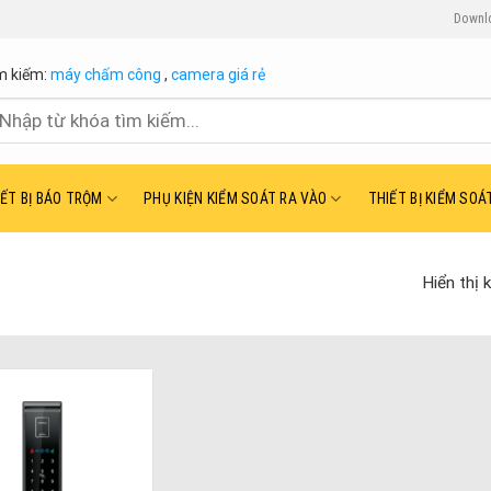
Downl
m kiếm:
máy chấm công
,
camera giá rẻ
ìm
ếm:
IẾT BỊ BÁO TRỘM
PHỤ KIỆN KIỂM SOÁT RA VÀO
THIẾT BỊ KIỂM SOÁ
Hiển thị 