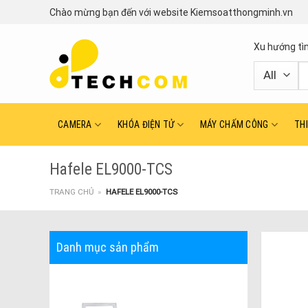
Skip
Chào mừng bạn đến với website Kiemsoatthongminh.vn
to
content
Xu hướng tì
T
ki
CAMERA
KHÓA ĐIỆN TỬ
MÁY CHẤM CÔNG
TH
Hafele EL9000-TCS
TRANG CHỦ
»
HAFELE EL9000-TCS
Danh mục sản phẩm