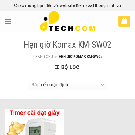
Skip
Chào mừng bạn đến với website Kiemsoatthongminh.vn
to
content
Hẹn giờ Komax KM-SW02
TRANG CHỦ
»
HẸN GIỜ KOMAX KM-SW02
BỘ LỌC