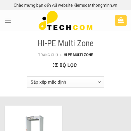
Skip
Chào mừng bạn đến với website Kiemsoatthongminh.vn
to
content
HI-PE Multi Zone
TRANG CHỦ
»
HI-PE MULTI ZONE
BỘ LỌC