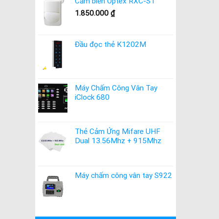
Cảm biến Optex RXC-ST
1.850.000
₫
Đầu đọc thẻ K1202M
Máy Chấm Công Vân Tay
iClock 680
Thẻ Cảm Ứng Mifare UHF
Dual 13.56Mhz + 915Mhz
Máy chấm công vân tay S922