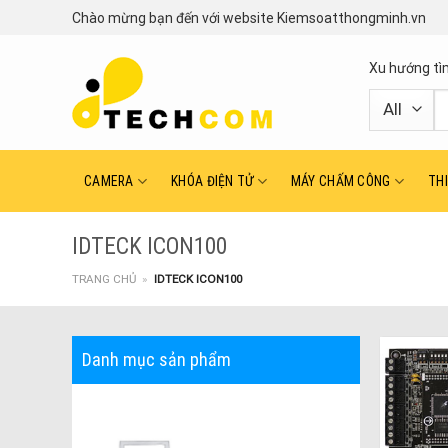
Skip
Chào mừng bạn đến với website Kiemsoatthongminh.vn
to
content
Xu hướng tì
T
ki
CAMERA
KHÓA ĐIỆN TỬ
MÁY CHẤM CÔNG
TH
IDTECK ICON100
TRANG CHỦ
»
IDTECK ICON100
Danh mục sản phẩm