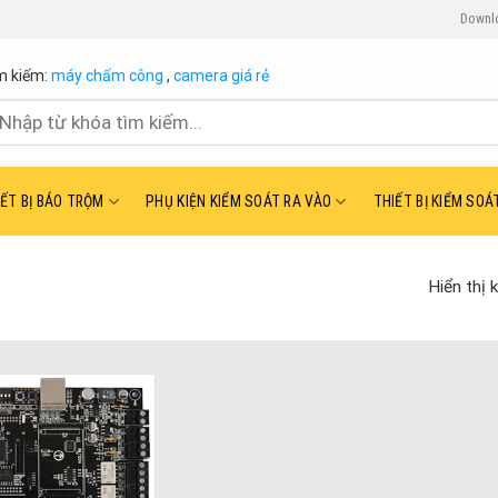
Downl
m kiếm:
máy chấm công
,
camera giá rẻ
ìm
ếm:
IẾT BỊ BÁO TRỘM
PHỤ KIỆN KIỂM SOÁT RA VÀO
THIẾT BỊ KIỂM SOÁ
Hiển thị 