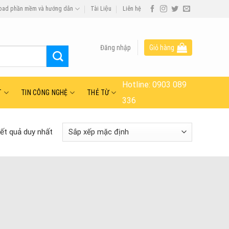
oad phần mềm và hướng dẫn
Tài Liệu
Liên hệ
Đăng nhập
Giỏ hàng
Hotline:
0903 089
T
TIN CÔNG NGHỆ
THẺ TỪ
336
kết quả duy nhất