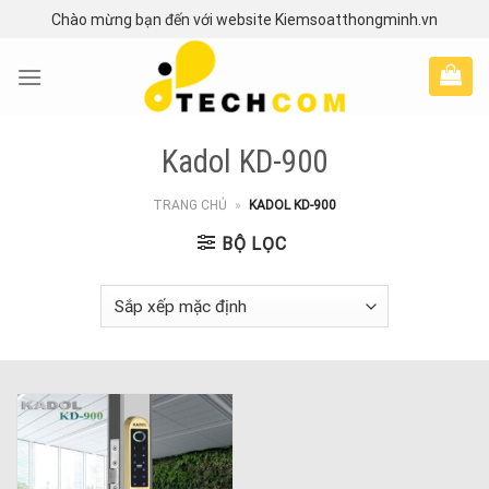
Skip
Chào mừng bạn đến với website Kiemsoatthongminh.vn
to
content
Kadol KD-900
TRANG CHỦ
»
KADOL KD-900
BỘ LỌC