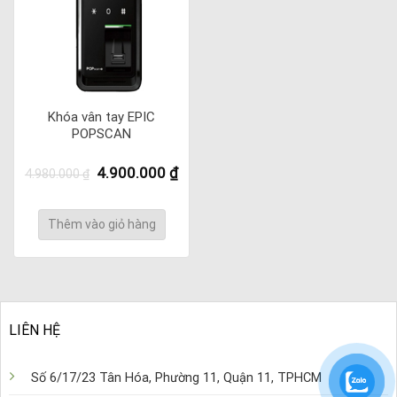
Khóa vân tay EPIC
POPSCAN
Giá
Giá
4.900.000
₫
4.980.000
₫
gốc
hiện
là:
tại
4.980.000 ₫.
là:
Thêm vào giỏ hàng
4.900.000 ₫.
LIÊN HỆ
Số 6/17/23 Tân Hóa, Phường 11, Quận 11, TPHCM