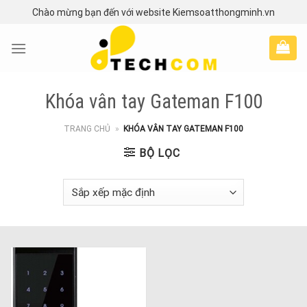
Skip
Chào mừng bạn đến với website Kiemsoatthongminh.vn
to
content
Khóa vân tay Gateman F100
TRANG CHỦ
»
KHÓA VÂN TAY GATEMAN F100
BỘ LỌC