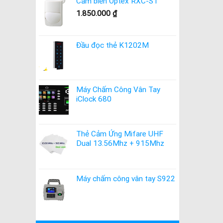
Cảm biến Optex RXC-ST
1.850.000
₫
Đầu đọc thẻ K1202M
Máy Chấm Công Vân Tay
iClock 680
Thẻ Cảm Ứng Mifare UHF
Dual 13.56Mhz + 915Mhz
Máy chấm công vân tay S922