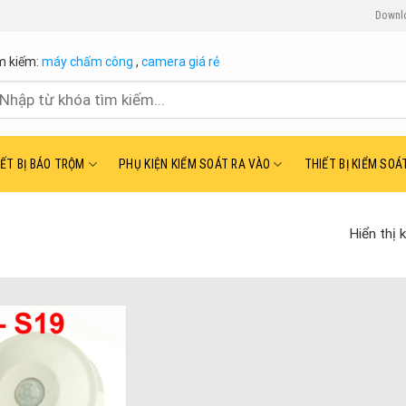
Downl
m kiếm:
máy chấm công
,
camera giá rẻ
ìm
ếm:
IẾT BỊ BÁO TRỘM
PHỤ KIỆN KIỂM SOÁT RA VÀO
THIẾT BỊ KIỂM SOÁ
Hiển thị 