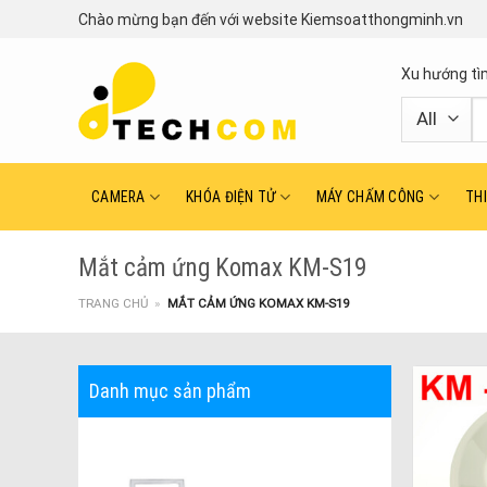
Skip
Chào mừng bạn đến với website Kiemsoatthongminh.vn
to
content
Xu hướng tì
T
ki
CAMERA
KHÓA ĐIỆN TỬ
MÁY CHẤM CÔNG
TH
Mắt cảm ứng Komax KM-S19
TRANG CHỦ
»
MẮT CẢM ỨNG KOMAX KM-S19
Danh mục sản phẩm