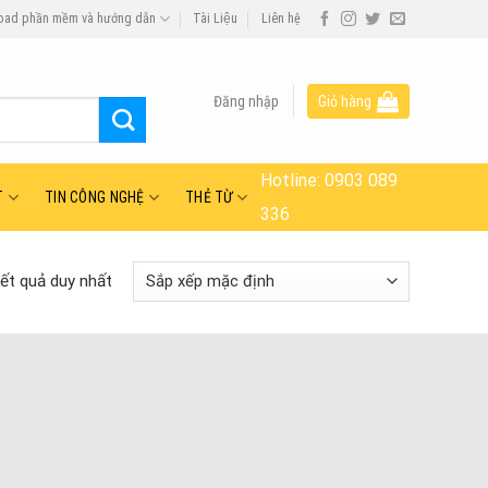
oad phần mềm và hướng dẫn
Tài Liệu
Liên hệ
Đăng nhập
Giỏ hàng
Hotline:
0903 089
T
TIN CÔNG NGHỆ
THẺ TỪ
336
kết quả duy nhất