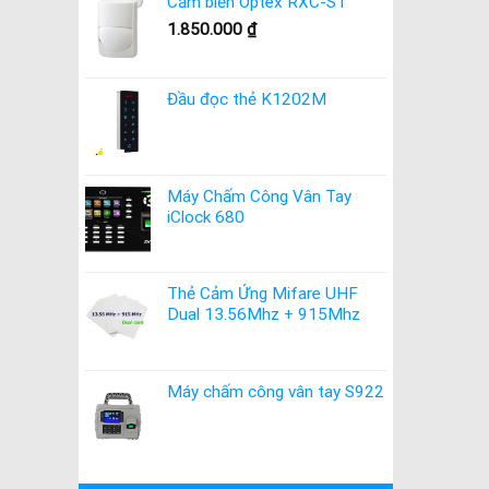
Cảm biến Optex RXC-ST
1.850.000
₫
Đầu đọc thẻ K1202M
Máy Chấm Công Vân Tay
iClock 680
Thẻ Cảm Ứng Mifare UHF
Dual 13.56Mhz + 915Mhz
Máy chấm công vân tay S922