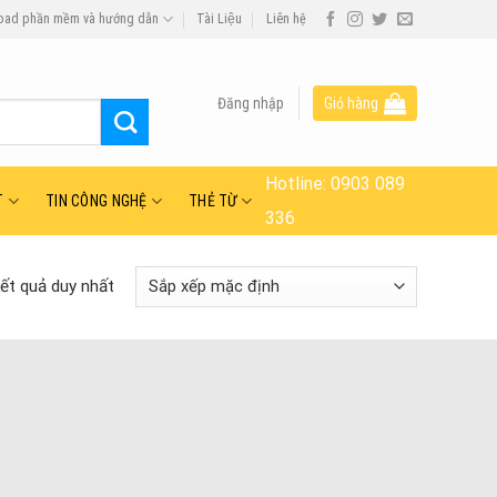
oad phần mềm và hướng dẫn
Tài Liệu
Liên hệ
Đăng nhập
Giỏ hàng
Hotline:
0903 089
T
TIN CÔNG NGHỆ
THẺ TỪ
336
kết quả duy nhất