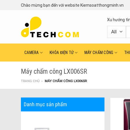
Skip
Chào mừng bạn đến với website Kiemsoatthongminh.vn
to
content
Xu hướng tì
T
ki
CAMERA
KHÓA ĐIỆN TỬ
MÁY CHẤM CÔNG
TH
Máy chấm công LX006SR
TRANG CHỦ
»
MÁY CHẤM CÔNG LX006SR
Danh mục sản phẩm