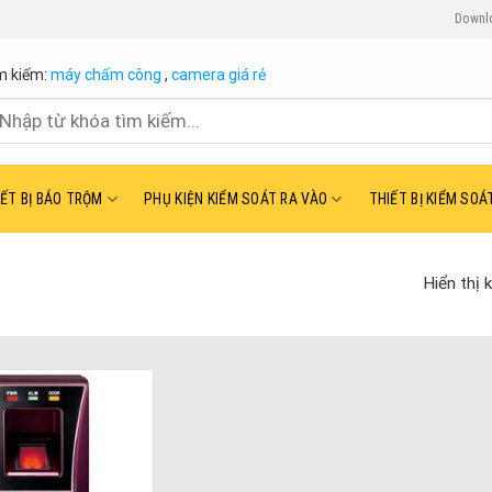
Downl
m kiếm:
máy chấm công
,
camera giá rẻ
ìm
ếm:
IẾT BỊ BÁO TRỘM
PHỤ KIỆN KIỂM SOÁT RA VÀO
THIẾT BỊ KIỂM SOÁ
Hiển thị 