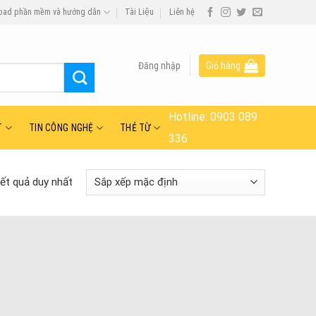
oad phần mềm và hướng dẫn
Tài Liệu
Liên hệ
Đăng nhập
Giỏ hàng
Hotline:
0903 089
T
TIN CÔNG NGHỆ
THẺ TỪ
336
kết quả duy nhất