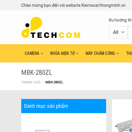
Skip
Chào mừng bạn đến với website Kiemsoatthongminh.vn
to
content
Xu hướng tì
T
ki
CAMERA
KHÓA ĐIỆN TỬ
MÁY CHẤM CÔNG
TH
MBK-280ZL
TRANG CHỦ
»
MBK-280ZL
Danh mục sản phẩm