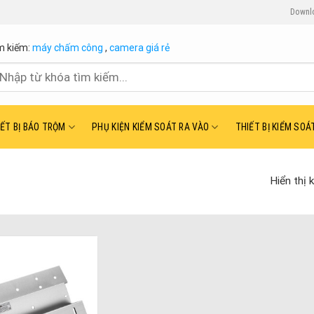
Downl
m kiếm:
máy chấm công
,
camera giá rẻ
ìm
ếm:
IẾT BỊ BÁO TRỘM
PHỤ KIỆN KIỂM SOÁT RA VÀO
THIẾT BỊ KIỂM SOÁ
Hiển thị 