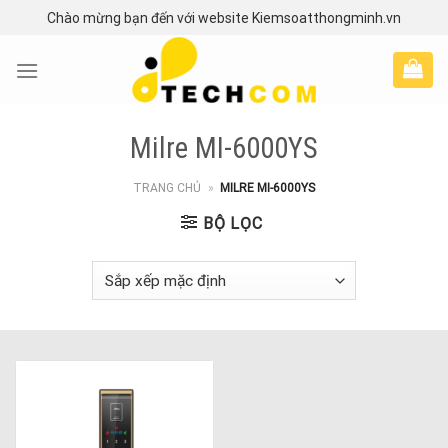
Skip
Chào mừng bạn đến với website Kiemsoatthongminh.vn
to
content
Milre MI-6000YS
TRANG CHỦ
»
MILRE MI-6000YS
BỘ LỌC