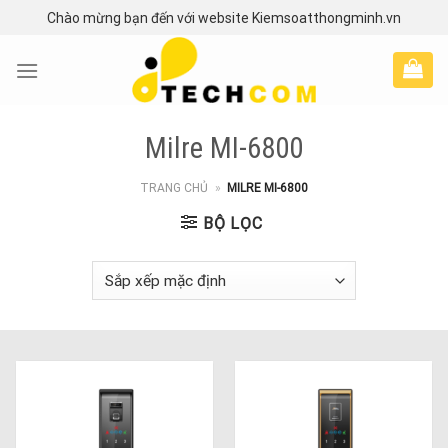
Skip
Chào mừng bạn đến với website Kiemsoatthongminh.vn
to
content
Milre MI-6800
TRANG CHỦ
»
MILRE MI-6800
BỘ LỌC