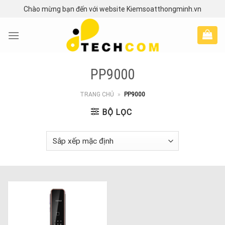
Skip
Chào mừng bạn đến với website Kiemsoatthongminh.vn
to
content
PP9000
TRANG CHỦ
»
PP9000
BỘ LỌC