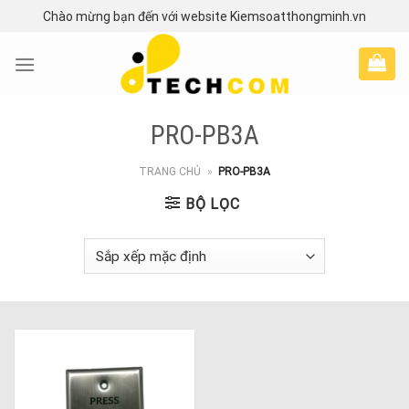
Skip
Chào mừng bạn đến với website Kiemsoatthongminh.vn
to
content
PRO-PB3A
TRANG CHỦ
»
PRO-PB3A
BỘ LỌC