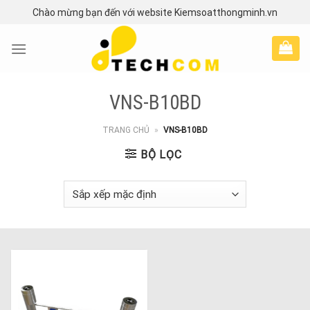
Skip
Chào mừng bạn đến với website Kiemsoatthongminh.vn
to
content
VNS-B10BD
TRANG CHỦ
»
VNS-B10BD
BỘ LỌC