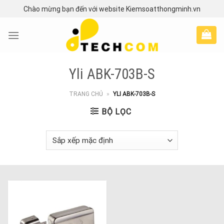
Skip
Chào mừng bạn đến với website Kiemsoatthongminh.vn
to
content
Yli ABK-703B-S
TRANG CHỦ
»
YLI ABK-703B-S
BỘ LỌC