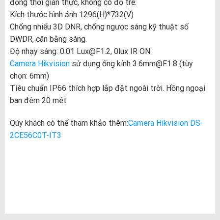
động thời gian thực, không có độ trễ.
Kích thước hình ảnh 1296(H)*732(V)
Chống nhiểu 3D DNR, chống ngược sáng kỹ thuật số
DWDR, cân bằng sáng.
Độ nhạy sáng: 0.01 Lux@F1.2, 0lux IR ON
Camera Hikvision
sử dụng ống kính 3.6mm@F1.8 (tùy
chọn: 6mm)
Tiêu chuẩn IP66 thích hợp lắp đặt ngoài trời. Hồng ngoại
ban đêm 20 mét
Qúy khách có thể tham khảo thêm:
Camera Hikvision DS-
2CE56C0T-IT3