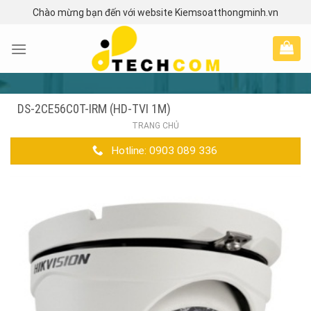
Skip
Chào mừng bạn đến với website Kiemsoatthongminh.vn
to
content
DS-2CE56C0T-IRM (HD-TVI 1M)
TRANG CHỦ
Hotline: 0903 089 336