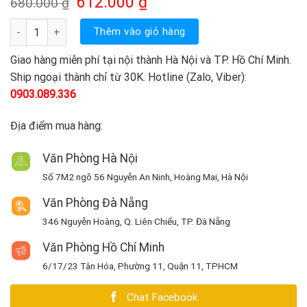
Giá
Giá
612.000
₫
680.000
₫
gốc
hiện
là:
tại
DS-2CE56C0T-IRM (HD-TVI 1M) số lượng
Thêm vào giỏ hàng
680.000 ₫.
là:
612.000 ₫.
Giao hàng miễn phí tại nội thành Hà Nội và TP. Hồ Chí Minh.
Ship ngoại thành chỉ từ 30K. Hotline (Zalo, Viber):
0903.089.336
Địa điểm mua hàng:
Văn Phòng Hà Nội
Số 7M2 ngõ 56 Nguyễn An Ninh, Hoàng Mai, Hà Nội
Văn Phòng Đà Nẵng
346 Nguyễn Hoàng, Q. Liên Chiểu, TP. Đà Nẵng
Văn Phòng Hồ Chí Minh
6/17/23 Tân Hóa, Phường 11, Quận 11, TPHCM
Chat Facebook