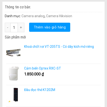
Thông tin cơ bản:
Danh mục:
Camera analog
,
Camera Hikvision
DS-2CE56C0T-IRM (HD-TVI 1M) số lượng
Thêm vào giỏ hàng
Sản phẩm mới
Khoá chốt rơi VT-205TS - Có dây kích mở riêng
Cảm biến Optex RXC-ST
1.850.000
₫
Đầu đọc thẻ K1202M