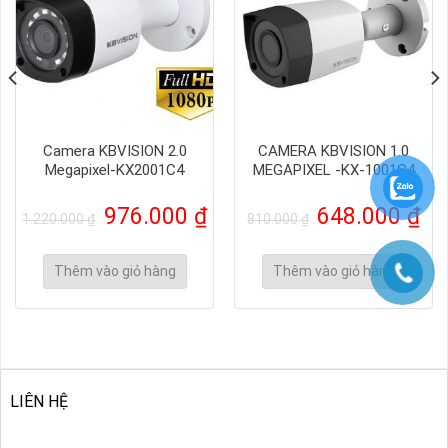
Camera KBVISION 2.0
CAMERA KBVISION 1.0
Megapixel-KX2001C4
MEGAPIXEL -KX-1001C4
Giá
Giá
Giá
Giá
976.000
₫
648.000
₫
1.220.000
₫
810.000
₫
gốc
hiện
gốc
hiệ
là:
tại
là:
tại
1.220.000 ₫.
là:
810.000 ₫.
là:
Thêm vào giỏ hàng
Thêm vào giỏ hàng
976.000 ₫.
648
LIÊN HỆ