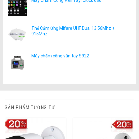
Máy Chấm Công Vân Tay iClock 680
Thẻ Cảm Ứng Mifare UHF Dual 13.56Mhz +
915Mhz
Máy chấm công vân tay S922
SẢN PHẨM TƯƠNG TỰ