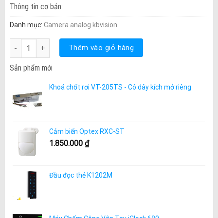
Thông tin cơ bản:
Danh mục:
Camera analog kbvision
Camera Kbvision KX-1003C4 số lượng
Thêm vào giỏ hàng
Sản phẩm mới
Khoá chốt rơi VT-205TS - Có dây kích mở riêng
Cảm biến Optex RXC-ST
1.850.000
₫
Đầu đọc thẻ K1202M