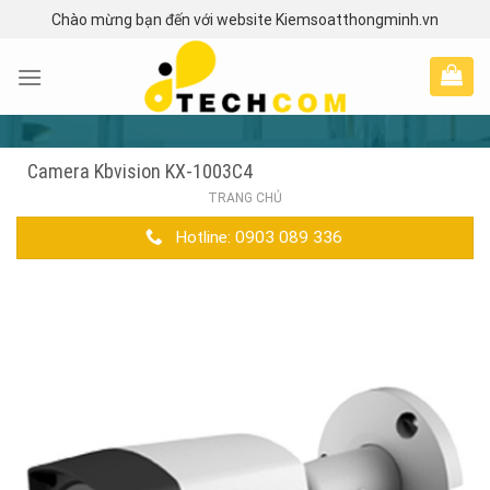
Skip
Chào mừng bạn đến với website Kiemsoatthongminh.vn
to
content
Camera Kbvision KX-1003C4
TRANG CHỦ
Hotline: 0903 089 336