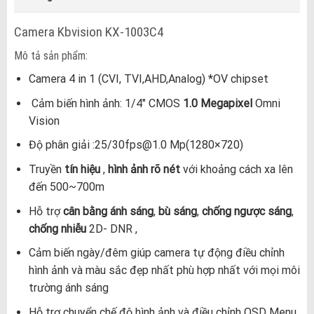
Camera Kbvision KX-1003C4
Mô tả sản phẩm:
Camera 4 in 1 (CVI, TVI,AHD,Analog) *OV chipset
Cảm biến hình ảnh: 1/4″ CMOS
1.0 Megapixel
Omni
Vision
Độ phân giải :25/30fps@1.0 Mp(1280×720)
Truyền
tín hiệu
,
hình ảnh rõ nét
với khoảng cách xa lên
đến 500~700m
Hỗ trợ
cân bằng ánh sáng
,
bù sáng
,
chống ngược sáng
,
chống nhiễu
2D- DNR ,
Cảm biến ngày/đêm giúp camera tự động điều chỉnh
hình ảnh và màu sắc đẹp nhất phù hợp nhất với mọi môi
trường ánh sáng
Hỗ trợ chuyển chế độ hình ảnh và điều chỉnh OSD Menu