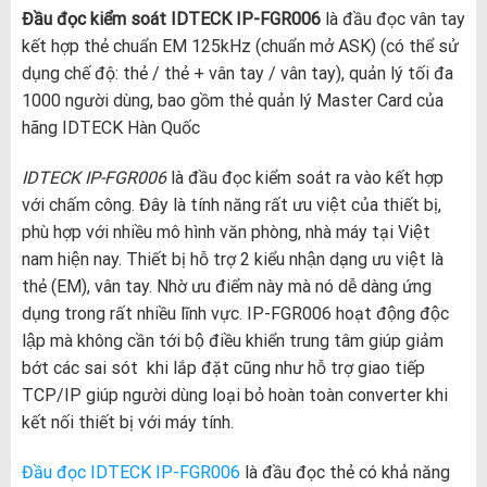
Đầu đọc kiểm soát IDTECK IP-FGR006
là đầu đọc vân tay
kết hợp thẻ chuẩn EM 125kHz (chuẩn mở ASK) (có thể sử
dụng chế độ: thẻ / thẻ + vân tay / vân tay), quản lý tối đa
1000 người dùng, bao gồm thẻ quản lý Master Card của
hãng IDTECK Hàn Quốc
IDTECK IP-FGR006
là đầu đọc kiểm soát ra vào kết hợp
với chấm công. Đây là tính năng rất ưu việt của thiết bị,
phù hợp với nhiều mô hình văn phòng, nhà máy tại Việt
nam hiện nay. Thiết bị hỗ trợ 2 kiểu nhận dạng ưu việt là
thẻ (EM), vân tay. Nhờ ưu điểm này mà nó dễ dàng ứng
dụng trong rất nhiều lĩnh vực. IP-FGR006 hoạt động độc
lập mà không cần tới bộ điều khiển trung tâm giúp giảm
bớt các sai sót khi lắp đặt cũng như hỗ trợ giao tiếp
TCP/IP giúp người dùng loại bỏ hoàn toàn converter khi
kết nối thiết bị với máy tính.
Đầu đọc IDTECK IP-FGR006
là đầu đọc thẻ có khả năng