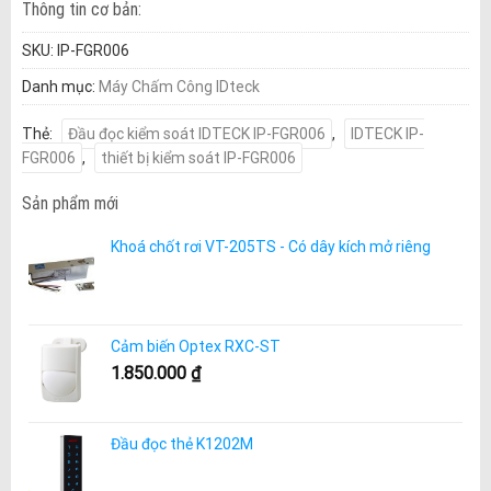
Thông tin cơ bản:
SKU:
IP-FGR006
Danh mục:
Máy Chấm Công IDteck
Thẻ:
Đầu đọc kiểm soát IDTECK IP-FGR006
,
IDTECK IP-
FGR006
,
thiết bị kiểm soát IP-FGR006
Sản phẩm mới
Khoá chốt rơi VT-205TS - Có dây kích mở riêng
Cảm biến Optex RXC-ST
1.850.000
₫
Đầu đọc thẻ K1202M