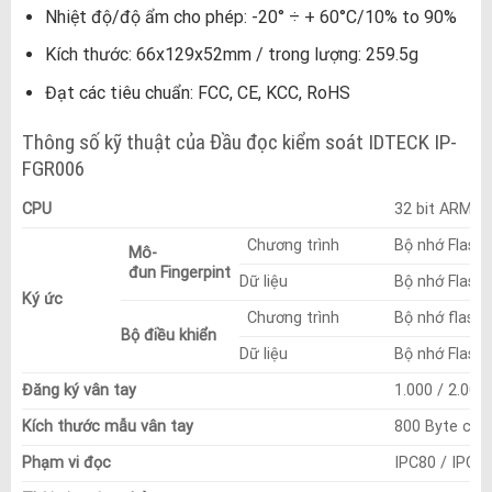
Nhiệt độ/độ ẩm cho phép: -20° ÷ + 60°C/10% to 90%
Kích thước: 66x129x52mm / trong lượng: 259.5g
Đạt các tiêu chuẩn: FCC, CE, KCC, RoHS
Thông số kỹ thuật của Đầu đọc kiểm soát IDTECK IP-
FGR006
CPU
32 bit ARM9, b
Chương trình
Bộ nhớ Flash
Mô-
đun
Fingerpint
Dữ liệu
Bộ nhớ Flash
Ký ức
Chương trình
Bộ nhớ flash
Bộ điều khiển
Dữ liệu
Bộ nhớ Flash
Đăng ký vân tay
1.000 / 2.000
Kích thước mẫu vân tay
800 Byte cho
Phạm vi đọc
IPC80 / IPC1