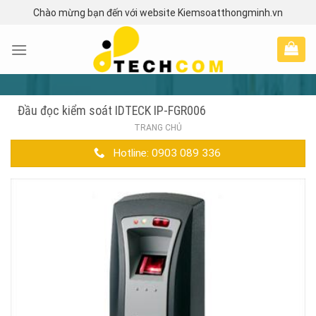
Skip
Chào mừng bạn đến với website Kiemsoatthongminh.vn
to
content
Đầu đọc kiểm soát IDTECK IP-FGR006
TRANG CHỦ
Hotline: 0903 089 336