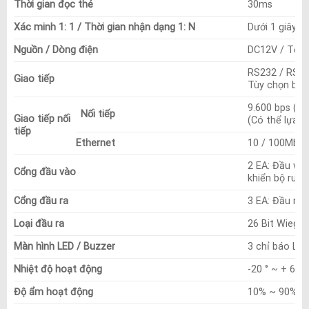
Thời gian đọc thẻ
30ms
Xác minh 1: 1 / Thời gian nhận dạng 1: N
Dưới 1 giây / 
Nguồn / Dòng điện
DC12V / Tối
RS232 / RS422
Giao tiếp
Tùy chọn bộ 
9.600 bps (Mặ
Nối tiếp
Giao tiếp nối
(Có thể lựa c
tiếp
Ethernet
10 / 100Mbps
2 EA: Đầu vào
Cổng đầu vào
khiển bộ rung
Cổng đầu ra
3 EA: Đầu ra 
Loại đầu ra
26 Bit Wiegan
Màn hình LED / Buzzer
3 chỉ báo LED
Nhiệt độ hoạt động
-20 ° ~ + 60 °
Độ ẩm hoạt động
10% ~ 90% Độ