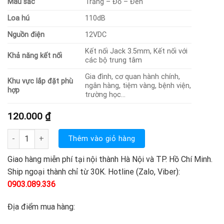
Màu sắc
Trắng – Đỏ – Đen
Loa hú
110dB
Nguồn điện
12VDC
Kết nối Jack 3.5mm, Kết nối với
Khả năng kết nối
các bộ trung tâm
Gia đình, cơ quan hành chính,
Khu vực lắp đặt phù
ngân hàng, tiệm vàng, bệnh viện,
hợp
trường học…
120.000
₫
Còi hú báo động Komax KM-A08 số lượng
Thêm vào giỏ hàng
Giao hàng miễn phí tại nội thành Hà Nội và TP. Hồ Chí Minh.
Ship ngoại thành chỉ từ 30K. Hotline (Zalo, Viber):
0903.089.336
Địa điểm mua hàng: