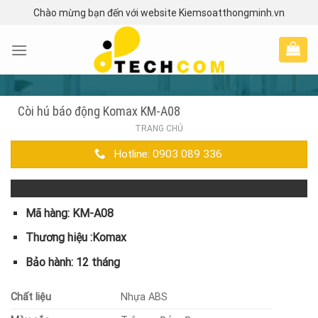
Skip
Chào mừng bạn đến với website Kiemsoatthongminh.vn
to
content
Còi hú báo động Komax KM-A08
TRANG CHỦ
Hotline: 0903 089 336
Mã hàng: KM-A08
Thương hiệu :Komax
Bảo hành: 12 tháng
Chất liệu
Nhựa ABS