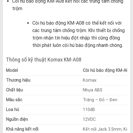
Còi hú báo động KM-A08 kết nối các trung tâm chống
trộm
Còi hú báo động KM-A08 có thể kết nối với
các trung tâm chống trộm. Khi thiết bị chống
trộm nhận tín hiệu đột nhập thì cũng đồng
thời phát luôn còi hú báo động nhanh chóng.
Thông số kỹ thuật Komax KM-A08
Model
Còi hú báo động KM-A08
Thương hiệu
Komax
Chất liệu
Nhựa ABS
Màu sắc
Trắng – Đỏ – Đen
Loa hú
110dB
Nguồn điện
12VDC
Khả năng kết nối
Kết nối Jack 3.5mm, Kết n