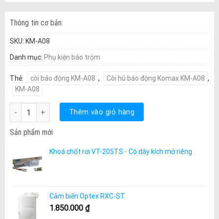
Thông tin cơ bản:
SKU:
KM-A08
Danh mục:
Phụ kiện báo trộm
Thẻ:
còi báo động KM-A08
,
Còi hú báo động Komax KM-A08
,
KM-A08
Còi hú báo động Komax KM-A08 số lượng
Thêm vào giỏ hàng
Sản phẩm mới
Khoá chốt rơi VT-205TS - Có dây kích mở riêng
Cảm biến Optex RXC-ST
1.850.000
₫