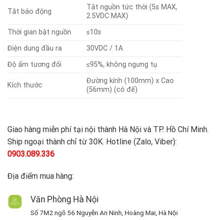
Tắt nguồn tức thời (5s MAX,
Tắt báo động
2.5VDC MAX)
Thời gian bật nguồn
≤10s
Điện dung đầu ra
30VDC / 1A
Độ ẩm tương đối
≤95%, không ngưng tụ
Đường kính (100mm) x Cao
Kích thước
(56mm) (có đế)
Giao hàng miễn phí tại nội thành Hà Nội và TP. Hồ Chí Minh.
Ship ngoại thành chỉ từ 30K. Hotline (Zalo, Viber):
0903.089.336
Địa điểm mua hàng:
Văn Phòng Hà Nội
Số 7M2 ngõ 56 Nguyễn An Ninh, Hoàng Mai, Hà Nội