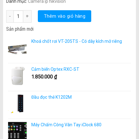
Danh mục:
Camera ip hikvision
DS-2CD1321-I - IP CAMERA 2.0MP số lượng
Thêm vào giỏ hàng
Sản phẩm mới
Khoá chốt rơi VT-205TS - Có dây kích mở riêng
Cảm biến Optex RXC-ST
1.850.000
₫
Đầu đọc thẻ K1202M
Máy Chấm Công Vân Tay iClock 680