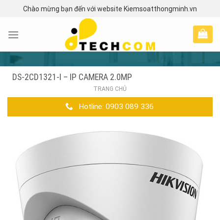
Skip
Chào mừng bạn đến với website Kiemsoatthongminh.vn
to
content
DS-2CD1321-I – IP CAMERA 2.0MP
TRANG CHỦ
Hotline: 0903 089 336