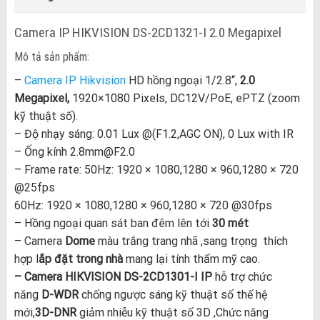
Camera IP HIKVISION DS-2CD1321-I 2.0 Megapixel
Mô tả sản phẩm:
–
Camera IP Hikvision
HD hồng ngoại 1/2.8“,
2.0
Megapixel,
1920×1080 Pixels, DC12V/PoE, ePTZ (zoom
kỹ thuật số).
– Độ nhạy sáng: 0.01 Lux @(F1.2,AGC ON), 0 Lux with IR
– Ống kính 2.8mm@F2.0
– Frame rate: 50Hz: 1920 × 1080,1280 × 960,1280 × 720
@25fps
60Hz: 1920 × 1080,1280 × 960,1280 × 720 @30fps
– Hồng ngoại quan sát ban đêm lên tới
30 mét
– Camera
Dome
màu trắng trang nhã ,sang trọng thích
hợp l
ắp đặt trong nhà
mang lại tính thẩm mỹ cao.
– Camera HIKVISION DS-2CD1301-I IP
hỗ trợ chức
năng
D-WDR
chống ngược sáng kỹ thuật số thế hệ
mới,
3D-DNR
giảm nhiễu kỹ thuật số 3D ,Chức năng