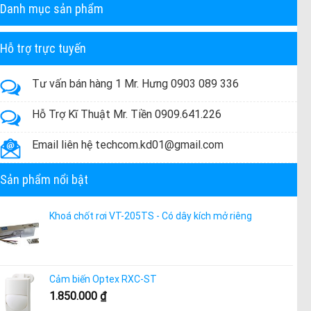
Danh mục sản phẩm
Hỗ trợ trực tuyến
Tư vấn bán hàng 1 Mr. Hưng 0903 089 336
Hỗ Trợ Kĩ Thuật Mr. Tiền 0909.641.226
Email liên hệ techcom.kd01@gmail.com
Sản phẩm nổi bật
Khoá chốt rơi VT-205TS - Có dây kích mở riêng
Cảm biến Optex RXC-ST
1.850.000
₫