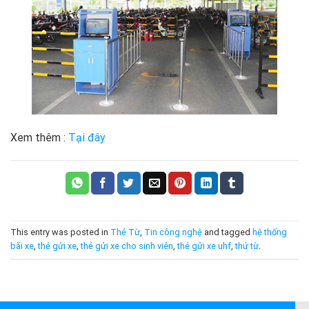
Xem thêm :
Tại đây
This entry was posted in
Thẻ Từ
,
Tin công nghệ
and tagged
hệ thống
bãi xe
,
thẻ gửi xe
,
thẻ gửi xe cho sinh viên
,
thẻ gửi xe uhf
,
thử từ
.