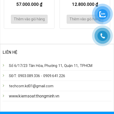
57.000.000
₫
12.800.000
₫
Thêm vào giỏ hàng
Thêm vào giỏ hàng
LIÊN HỆ
Số 6/17/23 Tân Hóa, Phường 11, Quận 11, TPHCM
SĐT: 0903.089.336 - 0909.641.226
techcom.kd01@gmail.com
www.kiemsoatthongminh.vn