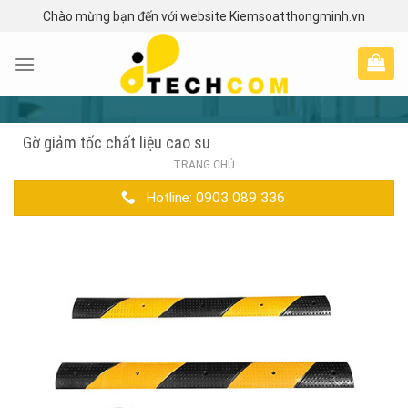
Skip
Chào mừng bạn đến với website Kiemsoatthongminh.vn
to
content
Gờ giảm tốc chất liệu cao su
TRANG CHỦ
Hotline: 0903 089 336