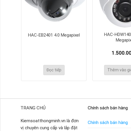
2.0
HAC-HDW140
HAC-EB2401 4.0 Megapixel
Megapix
1.500.0
g
Đọc tiếp
Thêm vào gi
TRANG CHỦ
Chính sách bán hàng
Kiemsoatthongminh.vn là đơn
Chính sách bán hàng
vị chuyên cung cấp và lắp đặt