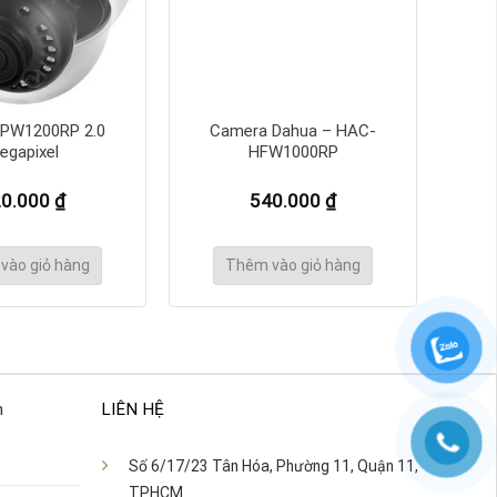
PW1200RP 2.0
Camera Dahua – HAC-
egapixel
HFW1000RP
20.000
₫
540.000
₫
vào giỏ hàng
Thêm vào giỏ hàng
n
LIÊN HỆ
Số 6/17/23 Tân Hóa, Phường 11, Quận 11,
TPHCM