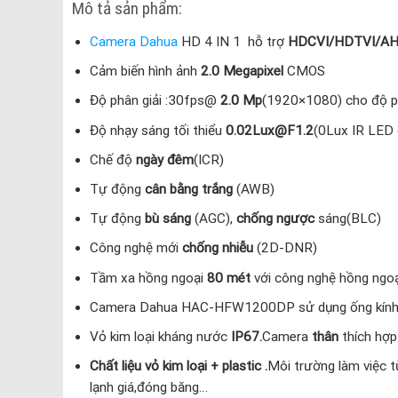
Mô tả sản phẩm:
Camera Dahua
HD 4 IN 1 hỗ trợ
HDCVI/HDTVI/A
Cảm biến hình ảnh
2.0 Megapixel
CMOS
Độ phân giải :30fps@
2.0 Mp
(1920×1080) cho độ p
Độ nhạy sáng tối thiểu
0.02Lux@F1.2
(0Lux IR LED 
Chế độ
ngày đêm
(ICR)
Tự động
cân bằng trắng
(AWB)
Tự động
bù sáng
(AGC),
chống ngược
sáng(BLC)
Công nghệ mới
chống nhiễu
(2D-DNR)
Tầm xa hồng ngoại
80 mét
với công nghệ hồng ngoạ
Camera Dahua HAC-HFW1200DP sử dụng ống kính
Vỏ kim loại kháng nước
IP67.
Camera
thân
thích hợ
Chất liệu vỏ kim loại + plastic .
Môi trường làm việc 
lạnh giá,đóng băng…