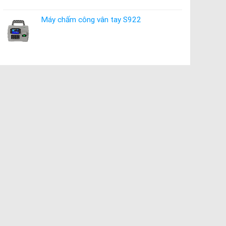
Máy chấm công vân tay S922