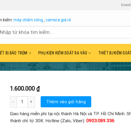
Downl
m kiếm:
máy chấm công
,
camera giá rẻ
ìm
ếm:
IẾT BỊ BÁO TRỘM
PHỤ KIỆN KIỂM SOÁT RA VÀO
THIẾT BỊ KIỂM SOÁ
1.600.000
₫
HAC-HFW1200DP 2.0 Megapixel số lượng
Thêm vào giỏ hàng
Giao hàng miễn phí tại nội thành Hà Nội và TP. Hồ Chí Minh. Sh
thành chỉ từ 30K. Hotline (Zalo, Viber):
0903.089.336