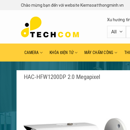
Skip
Chào mừng bạn đến với website Kiemsoatthongminh.vn
to
content
Xu hướng tì
T
ki
CAMERA
KHÓA ĐIỆN TỬ
MÁY CHẤM CÔNG
TH
HAC-HFW1200DP 2.0 Megapixel