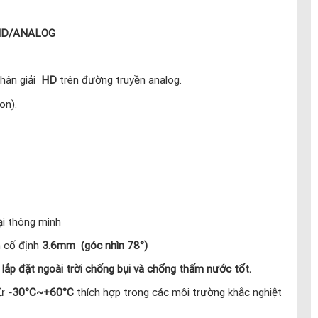
HD/ANALOG
hân giải
HD
trên đường truyền analog.
on).
i thông minh
 cố định
3.6mm (góc nhìn 78°)
p
lắp đặt ngoài trời chống bụi và chống thấm nước tốt.
từ
-30°C~+60°C
thích hợp trong các môi trường khắc nghiệt