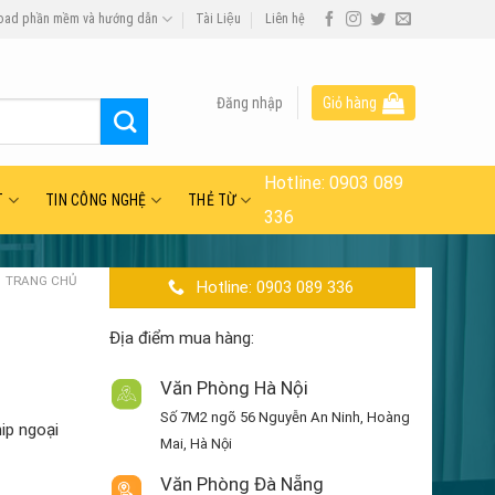
oad phần mềm và hướng dẫn
Tài Liệu
Liên hệ
Đăng nhập
Giỏ hàng
Hotline:
0903 089
T
TIN CÔNG NGHỆ
THẺ TỪ
336
TRANG CHỦ
Hotline: 0903 089 336
Địa điểm mua hàng:
Văn Phòng Hà Nội
Số 7M2 ngõ 56 Nguyễn An Ninh, Hoàng
ip ngoại
Mai, Hà Nội
Văn Phòng Đà Nẵng