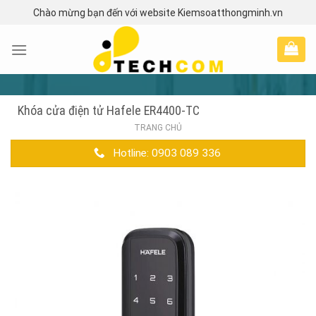
Skip
Chào mừng bạn đến với website Kiemsoatthongminh.vn
to
content
Khóa cửa điện tử Hafele ER4400-TC
TRANG CHỦ
Hotline: 0903 089 336