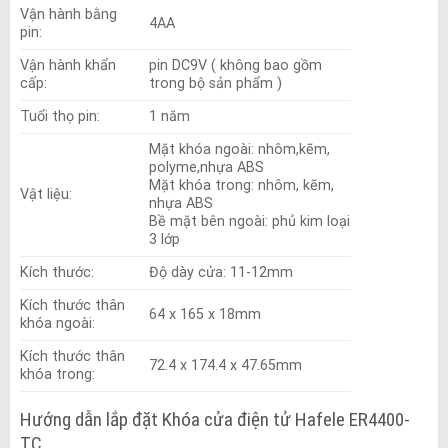
Vận hành bằng
4AA
pin:
Vận hành khẩn
pin DC9V ( không bao gồm
cấp:
trong bộ sản phẩm )
Tuổi thọ pin:
1 năm
Mặt khóa ngoài: nhôm,kẽm,
polyme,nhựa ABS
Mặt khóa trong: nhôm, kẽm,
Vật liệu:
nhựa ABS
Bề mặt bên ngoài: phủ kim loại
3 lớp
Kích thước:
Độ dày cửa: 11-12mm
Kích thước thân
64 x 165 x 18mm
khóa ngoài:
Kích thước thân
72.4 x 174.4 x 47.65mm
khóa trong:
Hướng dẫn lắp đặt Khóa cửa điện tử Hafele ER4400-
TC