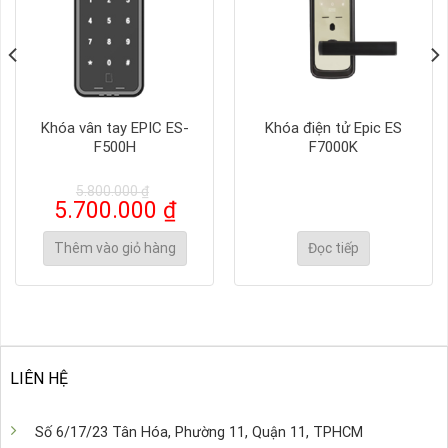
Khóa vân tay EPIC ES-
Khóa điện tử Epic ES
F500H
F7000K
5.800.000
₫
Giá
Giá
5.700.000
₫
gốc
hiện
là:
tại
Thêm vào giỏ hàng
Đọc tiếp
5.800.000 ₫.
là:
5.700.000 ₫.
LIÊN HỆ
Số 6/17/23 Tân Hóa, Phường 11, Quận 11, TPHCM