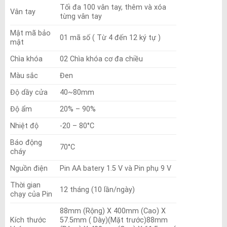
Tối đa 100 vân tay, thêm và xóa
Vân tay
từng vân tay
Mật mã bảo
01 mã số ( Từ 4 đến 12 ký tự )
mật
Chìa khóa
02 Chìa khóa cơ đa chiều
Màu sắc
Đen
Độ dầy cửa
40~80mm
Độ ẩm
20% – 90%
Nhiệt độ
-20 – 80°C
Báo động
70°C
cháy
Nguồn điện
Pin AA batery 1.5 V và Pin phụ 9 V
Thời gian
12 tháng (10 lần/ngày)
chạy của Pin
88mm (Rộng) X 400mm (Cao) X
Kích thước
57.5mm ( Dày)(Mặt trước)88mm