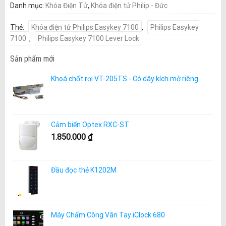
Danh mục:
Khóa Điện Tử
,
Khóa điện tử Philip - Đức
Thẻ:
Khóa điện tử Philips Easykey 7100
,
Philips Easykey
7100
,
Philips Easykey 7100 Lever Lock
Sản phẩm mới
Khoá chốt rơi VT-205TS - Có dây kích mở riêng
Cảm biến Optex RXC-ST
1.850.000
₫
Đầu đọc thẻ K1202M
Máy Chấm Công Vân Tay iClock 680