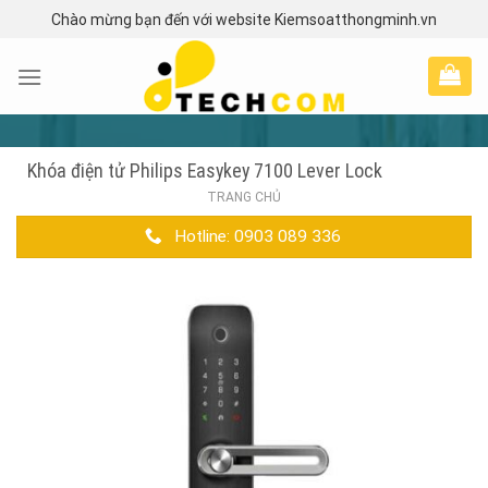
Skip
Chào mừng bạn đến với website Kiemsoatthongminh.vn
to
content
Khóa điện tử Philips Easykey 7100 Lever Lock
TRANG CHỦ
Hotline: 0903 089 336