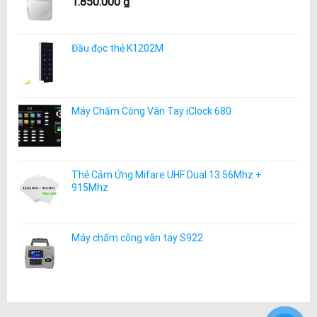
1.850.000
₫
Đầu đọc thẻ K1202M
Máy Chấm Công Vân Tay iClock 680
Thẻ Cảm Ứng Mifare UHF Dual 13.56Mhz +
915Mhz
Máy chấm công vân tay S922