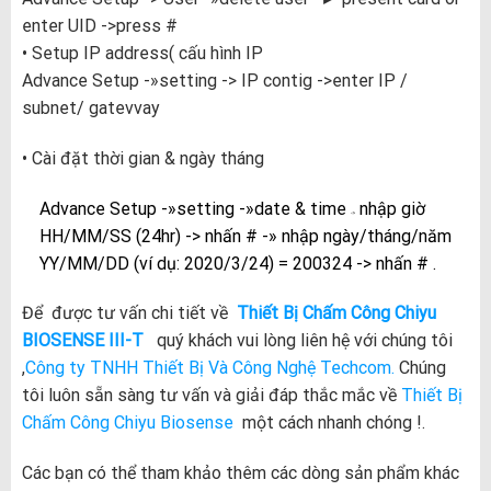
enter UID ->press #
• Setup IP address( cấu hình IP
Advance Setup -»setting -> IP contig ->enter IP /
subnet/ gatevvay
• Cài đặt thời gian & ngày tháng
Advance Setup -»setting -»date & time
nhập giờ
->
HH/MM/SS (24hr) -> nhấn # -» nhập ngày/tháng/năm
YY/MM/DD (ví dụ: 2020/3/24) = 200324 -> nhấn # .
Để được tư vấn chi tiết về
Thiết Bị Chấm Công Chiyu
BIOSENSE III-T
quý khách vui lòng liên hệ với chúng tôi
,
Công ty TNHH Thiết Bị Và Công Nghệ Techcom.
Chúng
tôi luôn sẵn sàng tư vấn và giải đáp thắc mắc về
Thiết Bị
Chấm Công Chiyu Biosense
một cách nhanh chóng !.
Các bạn có thể tham khảo thêm các dòng sản phẩm khác