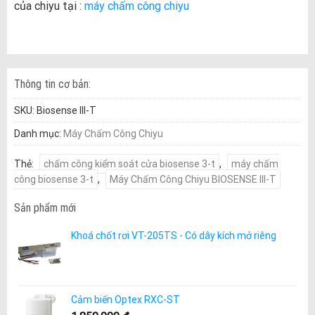
của chiyu tại :
máy chấm công chiyu
Thông tin cơ bản:
SKU:
Biosense III-T
Danh mục:
Máy Chấm Công Chiyu
Thẻ:
chấm công kiểm soát cửa biosense 3-t
,
máy chấm
công biosense 3-t
,
Máy Chấm Công Chiyu BIOSENSE III-T
Sản phẩm mới
Khoá chốt rơi VT-205TS - Có dây kích mở riêng
Cảm biến Optex RXC-ST